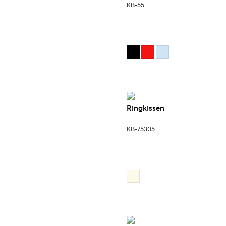
KB-55
Ringkissen
KB-75305