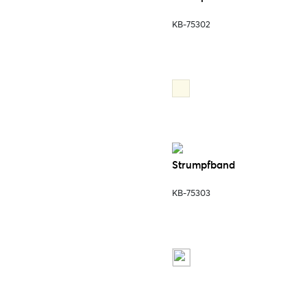
KB-75302
Strumpfband
KB-75303