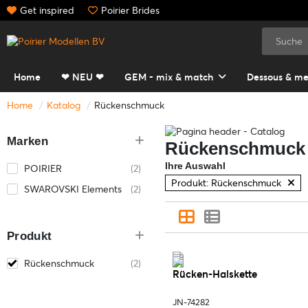
Get inspired
Poirier Brides
Home
❤ NEU ❤
GEM - mix & match
Dessous & me
Home
Katalog
Rückenschmuck
Marken
Rückenschmuck
Ihre Auswahl
POIRIER
(2)
Produkt: Rückenschmuck
SWAROVSKI Elements
(2)
Produkt
Rückenschmuck
(2)
Rücken-Halskette
JN-74282