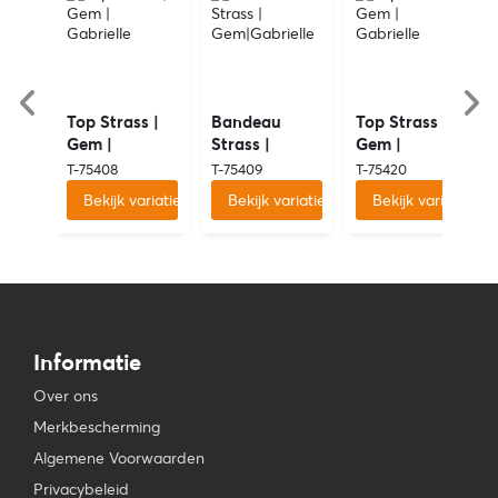
Top Strass |
Bandeau
Top Strass |
Gem |
Strass |
Gem |
Gabrielle
Gem|Gabrielle
Gabrielle
T-75408
T-75409
T-75420
Bekijk variaties
Bekijk variaties
Bekijk variaties
Informatie
Over ons
Merkbescherming
Algemene Voorwaarden
Privacybeleid