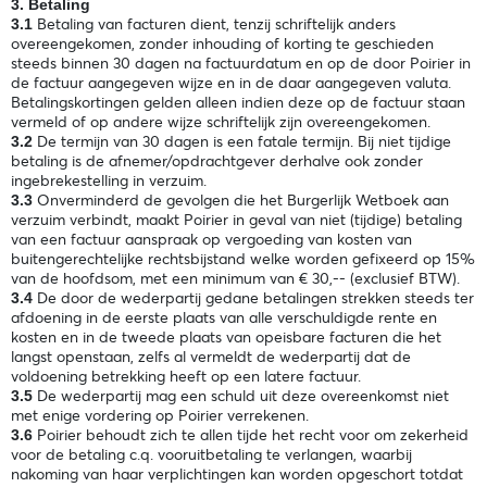
3. Betaling
Betaling van facturen dient, tenzij schriftelijk anders
3.1
overeengekomen, zonder inhouding of korting te geschieden
steeds binnen 30 dagen na factuurdatum en op de door Poirier in
de factuur aangegeven wijze en in de daar aangegeven valuta.
Betalingskortingen gelden alleen indien deze op de factuur staan
vermeld of op andere wijze schriftelijk zijn overeengekomen.
De termijn van 30 dagen is een fatale termijn. Bij niet tijdige
3.2
betaling is de afnemer/opdrachtgever derhalve ook zonder
ingebrekestelling in verzuim.
Onverminderd de gevolgen die het Burgerlijk Wetboek aan
3.3
verzuim verbindt, maakt Poirier in geval van niet (tijdige) betaling
van een factuur aanspraak op vergoeding van kosten van
buitengerechtelijke rechtsbijstand welke worden gefixeerd op 15%
van de hoofdsom, met een minimum van € 30,-- (exclusief BTW).
De door de wederpartij gedane betalingen strekken steeds ter
3.4
afdoening in de eerste plaats van alle verschuldigde rente en
kosten en in de tweede plaats van opeisbare facturen die het
langst openstaan, zelfs al vermeldt de wederpartij dat de
voldoening betrekking heeft op een latere factuur.
De wederpartij mag een schuld uit deze overeenkomst niet
3.5
met enige vordering op Poirier verrekenen.
Poirier behoudt zich te allen tijde het recht voor om zekerheid
3.6
voor de betaling c.q. vooruitbetaling te verlangen, waarbij
nakoming van haar verplichtingen kan worden opgeschort totdat