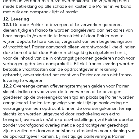
derden in verband met deze overeenkomst. De vrijwaring heeft
mede betrekking op alle schade en kosten die Poirier in verband
met zulk een aanspraak lijdt of maakt.
12. Levering
De door Poirier te bezorgen of te verwerken goederen
12.1
dienen tijdig en franco te worden aangeleverd aan het adres van
haar magazijn /expeditie te Maastricht of door Poirier aan te
wijzen depots te hare keuze, vergezeld van een begeleidingsbon
of vrachtbrief. Poirier aanvaardt alleen verantwoordelijkheid indien
deze bon of brief door Poirier rechtsgeldig is afgetekend en is,
voor de inhoud van de in ontvangst genomen goederen noch voor
verborgen gebreken, aansprakelijk. Bij niet franco levering worden
betaalde vrachtkosten aan de opdrachtgever in rekening
gebracht, onverminderd het recht van Poirier om een niet franco
levering te weigeren.
Overeengekomen afleveringstermijnen gelden voor Poirier
12.2
slechts indien en voorzover de te verwerken of te bezorgen
goederen op de overeengekomen tijd en plaats bij Poirier worden
aangeleverd. Indien ten gevolge van niet tijdige aanlevering de
verzorging van een opdracht binnen de overeengekomen termijn
slechts kan worden uitgevoerd door inschakeling van extra
transport, overwerk en/of express-bestellingen, zal Poirier daartoe,
zonder voorafgaand overleg met de opdrachtgever gerechtigd
zijn en zullen de daarvoor ontstane extra kosten voor rekening van
de opdrachtgever komen. Bij niet tijdige aanlevering is Poirier