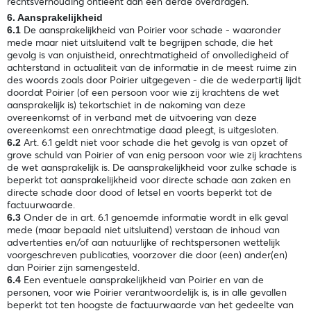
rechtsverhouding ontleent aan een derde overdragen.
6. Aansprakelijkheid
De aansprakelijkheid van Poirier voor schade - waaronder
6.1
mede maar niet uitsluitend valt te begrijpen schade, die het
gevolg is van onjuistheid, onrechtmatigheid of onvolledigheid of
achterstand in actualiteit van de informatie in de meest ruime zin
des woords zoals door Poirier uitgegeven - die de wederpartij lijdt
doordat Poirier (of een persoon voor wie zij krachtens de wet
aansprakelijk is) tekortschiet in de nakoming van deze
overeenkomst of in verband met de uitvoering van deze
overeenkomst een onrechtmatige daad pleegt, is uitgesloten.
Art. 6.1 geldt niet voor schade die het gevolg is van opzet of
6.2
grove schuld van Poirier of van enig persoon voor wie zij krachtens
de wet aansprakelijk is. De aansprakelijkheid voor zulke schade is
beperkt tot aansprakelijkheid voor directe schade aan zaken en
directe schade door dood of letsel en voorts beperkt tot de
factuurwaarde.
Onder de in art. 6.1 genoemde informatie wordt in elk geval
6.3
mede (maar bepaald niet uitsluitend) verstaan de inhoud van
advertenties en/of aan natuurlijke of rechtspersonen wettelijk
voorgeschreven publicaties, voorzover die door (een) ander(en)
dan Poirier zijn samengesteld.
Een eventuele aansprakelijkheid van Poirier en van de
6.4
personen, voor wie Poirier verantwoordelijk is, is in alle gevallen
beperkt tot ten hoogste de factuurwaarde van het gedeelte van