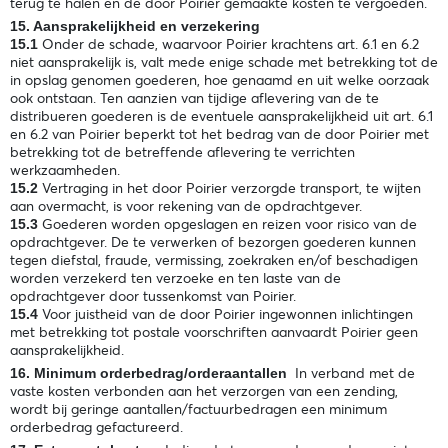
terug te halen en de door Poirier gemaakte kosten te vergoeden.
15. Aansprakelijkheid en verzekering
Onder de schade, waarvoor Poirier krachtens art. 6.1 en 6.2
15.1
niet aansprakelijk is, valt mede enige schade met betrekking tot de
in opslag genomen goederen, hoe genaamd en uit welke oorzaak
ook ontstaan. Ten aanzien van tijdige aflevering van de te
distribueren goederen is de eventuele aansprakelijkheid uit art. 6.1
en 6.2 van Poirier beperkt tot het bedrag van de door Poirier met
betrekking tot de betreffende aflevering te verrichten
werkzaamheden.
Vertraging in het door Poirier verzorgde transport, te wijten
15.2
aan overmacht, is voor rekening van de opdrachtgever.
Goederen worden opgeslagen en reizen voor risico van de
15.3
opdrachtgever. De te verwerken of bezorgen goederen kunnen
tegen diefstal, fraude, vermissing, zoekraken en/of beschadigen
worden verzekerd ten verzoeke en ten laste van de
opdrachtgever door tussenkomst van Poirier.
Voor juistheid van de door Poirier ingewonnen inlichtingen
15.4
met betrekking tot postale voorschriften aanvaardt Poirier geen
aansprakelijkheid.
In verband met de
16. Minimum orderbedrag/orderaantallen
vaste kosten verbonden aan het verzorgen van een zending,
wordt bij geringe aantallen/factuurbedragen een minimum
orderbedrag gefactureerd.