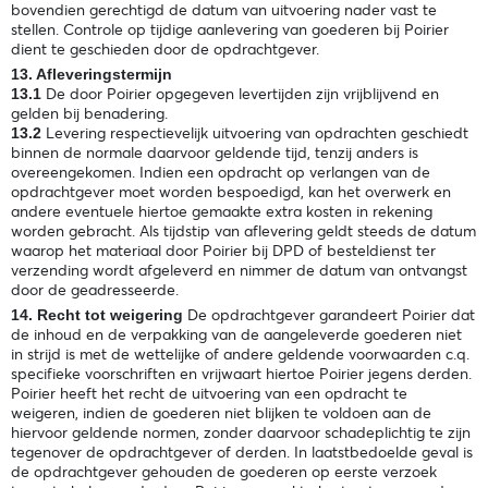
bovendien gerechtigd de datum van uitvoering nader vast te
stellen. Controle op tijdige aanlevering van goederen bij Poirier
dient te geschieden door de opdrachtgever.
13. Afleveringstermijn
De door Poirier opgegeven levertijden zijn vrijblijvend en
13.1
gelden bij benadering.
Levering respectievelijk uitvoering van opdrachten geschiedt
13.2
binnen de normale daarvoor geldende tijd, tenzij anders is
overeengekomen. Indien een opdracht op verlangen van de
opdrachtgever moet worden bespoedigd, kan het overwerk en
andere eventuele hiertoe gemaakte extra kosten in rekening
worden gebracht. Als tijdstip van aflevering geldt steeds de datum
waarop het materiaal door Poirier bij DPD of besteldienst ter
verzending wordt afgeleverd en nimmer de datum van ontvangst
door de geadresseerde.
De opdrachtgever garandeert Poirier dat
14. Recht tot weigering
de inhoud en de verpakking van de aangeleverde goederen niet
in strijd is met de wettelijke of andere geldende voorwaarden c.q.
specifieke voorschriften en vrijwaart hiertoe Poirier jegens derden.
Poirier heeft het recht de uitvoering van een opdracht te
weigeren, indien de goederen niet blijken te voldoen aan de
hiervoor geldende normen, zonder daarvoor schadeplichtig te zijn
tegenover de opdrachtgever of derden. In laatstbedoelde geval is
de opdrachtgever gehouden de goederen op eerste verzoek