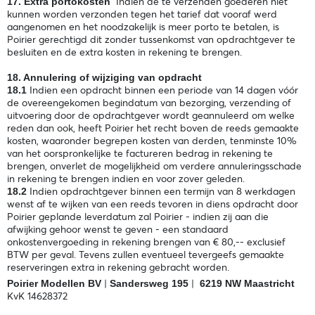
Indien de te verzenden goederen niet
17. Extra portokosten
kunnen worden verzonden tegen het tarief dat vooraf werd
aangenomen en het noodzakelijk is meer porto te betalen, is
Poirier gerechtigd dit zonder tussenkomst van opdrachtgever te
besluiten en de extra kosten in rekening te brengen.
18. Annulering of wijziging van opdracht
Indien een opdracht binnen een periode van 14 dagen vóór
18.1
de overeengekomen begindatum van bezorging, verzending of
uitvoering door de opdrachtgever wordt geannuleerd om welke
reden dan ook, heeft Poirier het recht boven de reeds gemaakte
kosten, waaronder begrepen kosten van derden, tenminste 10%
van het oorspronkelijke te factureren bedrag in rekening te
brengen, onverlet de mogelijkheid om verdere annuleringsschade
in rekening te brengen indien en voor zover geleden.
Indien opdrachtgever binnen een termijn van 8 werkdagen
18.2
wenst af te wijken van een reeds tevoren in diens opdracht door
Poirier geplande leverdatum zal Poirier - indien zij aan die
afwijking gehoor wenst te geven - een standaard
onkostenvergoeding in rekening brengen van € 80,-- exclusief
BTW per geval. Tevens zullen eventueel tevergeefs gemaakte
reserveringen extra in rekening gebracht worden.
|
|
Poirier Modellen BV
Sandersweg 195
6219 NW Maastricht
KvK 14628372