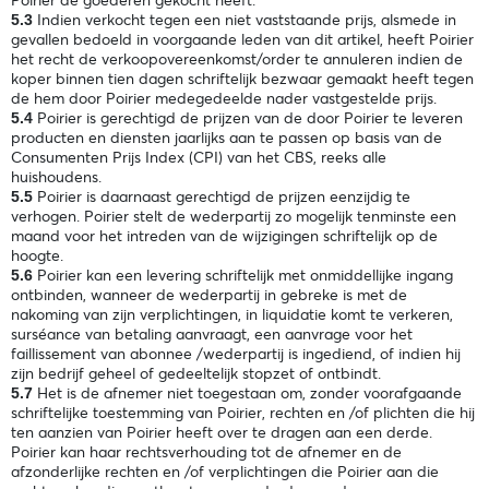
Indien verkocht tegen een niet vaststaande prijs, alsmede in
5.3
gevallen bedoeld in voorgaande leden van dit artikel, heeft Poirier
het recht de verkoopovereenkomst/order te annuleren indien de
koper binnen tien dagen schriftelijk bezwaar gemaakt heeft tegen
de hem door Poirier medegedeelde nader vastgestelde prijs.
Poirier is gerechtigd de prijzen van de door Poirier te leveren
5.4
producten en diensten jaarlijks aan te passen op basis van de
Consumenten Prijs Index (CPI) van het CBS, reeks alle
huishoudens.
Poirier is daarnaast gerechtigd de prijzen eenzijdig te
5.5
verhogen. Poirier stelt de wederpartij zo mogelijk tenminste een
maand voor het intreden van de wijzigingen schriftelijk op de
hoogte.
Poirier kan een levering schriftelijk met onmiddellijke ingang
5.6
ontbinden, wanneer de wederpartij in gebreke is met de
nakoming van zijn verplichtingen, in liquidatie komt te verkeren,
surséance van betaling aanvraagt, een aanvrage voor het
faillissement van abonnee /wederpartij is ingediend, of indien hij
zijn bedrijf geheel of gedeeltelijk stopzet of ontbindt.
Het is de afnemer niet toegestaan om, zonder voorafgaande
5.7
schriftelijke toestemming van Poirier, rechten en /of plichten die hij
ten aanzien van Poirier heeft over te dragen aan een derde.
Poirier kan haar rechtsverhouding tot de afnemer en de
afzonderlijke rechten en /of verplichtingen die Poirier aan die