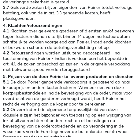
de verlangde zekerheid is gesteld.
Geleverde zaken blijven eigendom van Poirier totdat volledige
3.7
betaling, ook van de in art. 3.3 genoemde kosten, heeft
plaatsgevonden.
4. Klachten/retourzendingen
Klachten over geleverde goederen of diensten en/of bezwaren
4.1
tegen facturen dienen uiterlijk binnen 14 dagen na factuurdatum
schriftelijk te worden voorgelegd aan Poirier. Ingediende klachten
of bezwaren schorten de betalingsverplichting niet op.
Retourzendingen worden uitsluitend geaccepteerd - na
4.2
toestemming van Poirier - indien is voldaan aan het bepaalde in
art. 4.1, de zaken onbeschadigd zijn en in de originele verpakking
met bekwame spoed worden teruggestuurd.
5. Prijzen van de door Poirier te leveren producten en diensten
De door Poirier genoemde verkoopprijs is gebaseerd op haar
5.1
inkoopprijs en andere kostenfactoren. Wanneer een van deze
kostprijsbestanddelen na de bevestiging van de order, maar voor
overdracht van de goederen verhoogd wordt, heeft Poirier het
recht de verhoging aan de koper door te berekenen.
Onverminderd de algemene toepasselijkheid van deze
5.2
clausule is zij in het bijzonder van toepassing op een wijziging van
in- of uitvoerrechten of andere rechten of belastingen na
bevestiging van de orderoptredende en op verandering in de
wisselkoers van de Euro tegenover de buitenlandse valuta waar
Poirier de goederen gekocht heeft.