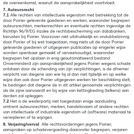
de overeenkomst, waaruit de aansprakelijkheid voortvloeit.
7. Auteursrecht
Alle rechten van intellectuele eigendom met betrekking tot de
7.1
door Poirier geleverde goederen en werken, waaronder begrepen
auteursrechten, merkenrechten en eventuele rechten ingevolge de
Richtlijn 96/9/EG inzake de rechtsbescherming van databanken,
berusten bij Poirier. Voorzover niet uitdrukkelijk en ondubbelzinnig
door Poirier of bij wet toegestaan, mag niets uit de door Poirier
geleverde goederen of uitgegeven publicaties op enigerlei wijze
worden openbaar gemaakt of verveelvoudigd, waaronder
begrepen het opslaan in enig geautomatiseerd bestand.
Onverminderd zijn aansprakelijkheid jegens Poirier wegens schade
ontstaan door de schending van zijn verplichtingen, is de afnemer
verplicht van diegene aan wie hij al dan niet tijdelijk en op welke
wijze dan ook door Poirier uitgegeven werken ter beschikking stelt,
te bedingen dat diegene de in dit artikel genoemde verplichtingen
als de zijne aanvaardt en bij wijze van kettingbeding (telkens) aan
derden zal opleggen.
Het is de wederpartij niet toegestaan enige aanduiding
7.2
omtrent auteursrechten, merken, handelsnaam of andere rechten
van intellectuele of industriële eigendom uit (software) materiaal te
verwijderen of te wijzigen.
Alle rechtsvorderingen jegens Poirier,
8. Verjaring/verval
aanspraken op schadevergoeding daaronder begrepen, verjaren