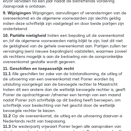
en/of vervallen na één jaar nadat de betreffende vordering
/aanspraak is ontstaan.
Wijzigingen, aanvullingen of veranderingen van de
9. Wijzigingen
overeenkomst en de algemene voorwaarden zijn slechts geldig
indien deze schriftelijk zijn vastgelegd en door beide partijen zijn
ondertekend.
Indien een bepaling uit de overeenkomst
10. Partiële nietigheid
en /of de algemene voorwaarden nietig blijkt te zijn, tast dit niet
de geldigheid van de gehele overeenkomst aan. Partijen zullen ter
vervanging (een) nieuwe bepaling(en) vaststellen, waarmee zoveel
als rechtens mogelijk is aan de bedoeling van de oorspronkelijke
overeenkomst gestalte wordt gegeven.
11. Geschillen en toepasselijk recht
Alle geschillen ter zake van de totstandkoming, de uitleg of
11.1
de uitvoering van een overeenkomst met Poirier worden bij
uitsluiting voorgelegd aan de bevoegde rechter te Maastricht.
Indien dit een andere dan de wettelijk bevoegde rechter is, geeft
Poirier de opdrachtgever /afnemer een termijn van een maand
nadat Poirier zich schriftelijk op dit beding heeft beroepen, om
schriftelijk voor beslechting van het geschil door de wettelijk
bevoegde rechter te kiezen.
Op de overeenkomst, de uitleg en de uitvoering daarvan is
11.2
Nederlands recht van toepassing.
De wederpartij vrijwaart Poirier tegen alle aanspraken van
11.3