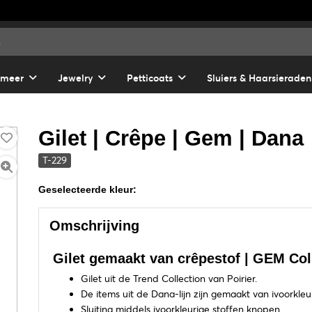
 meer
Jewelry
Petticoats
Sluiers & Haarsieraden
Gilet | Crêpe | Gem | Dana
T-229
Geselecteerde kleur:
Omschrijving
Gilet gemaakt van crêpestof | GEM Coll
Gilet uit de Trend Collection van Poirier.
De items uit de Dana-lijn zijn gemaakt van ivoorkleu
Sluiting middels ivoorkleurige stoffen knopen.