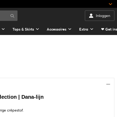
Inloggen
Tops & Skirts
Accessoires
Extra
❤ Get in
ection | Dana-lijn
rige crêpestof.