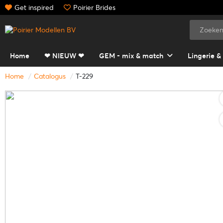
Get inspired
Poirier Brides
Home
❤ NIEUW ❤
GEM - mix & match
Lingerie &
Home
Catalogus
T-229