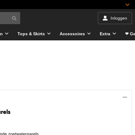
Inloggen
en
Tops & Skirts
Accessoires
Extra
❤ Ge
rels
ende zoetwaterparels.