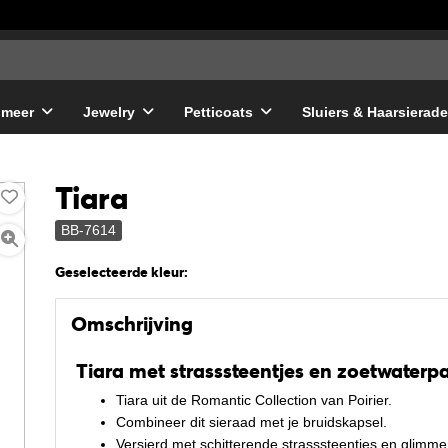
 meer
Jewelry
Petticoats
Sluiers & Haarsierad
Tiara
BB-7614
Geselecteerde kleur:
Omschrijving
Tiara met strasssteentjes en zoetwaterpa
Tiara uit de Romantic Collection van Poirier.
Combineer dit sieraad met je bruidskapsel.
Versierd met schitterende strasssteentjes en glimm