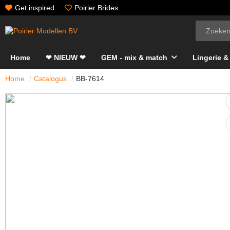
Get inspired
Poirier Brides
Home
❤ NIEUW ❤
GEM - mix & match
Lingerie &
Home
Catalogus
BB-7614