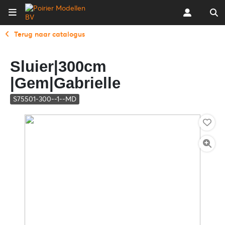
Terug naar catalogus
Sluier|300cm
|Gem|Gabrielle
S75501-300--1--MD