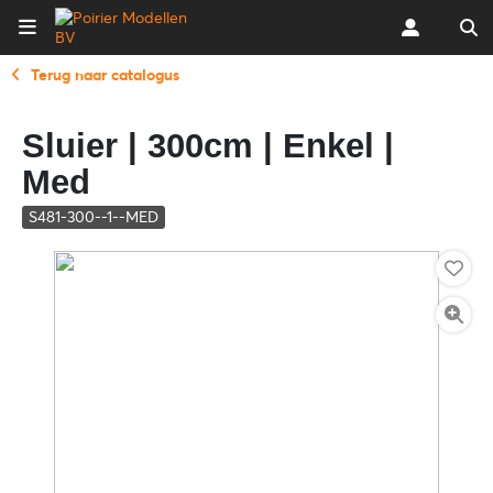
Terug naar catalogus
Sluier | 300cm | Enkel |
Med
S481-300--1--MED