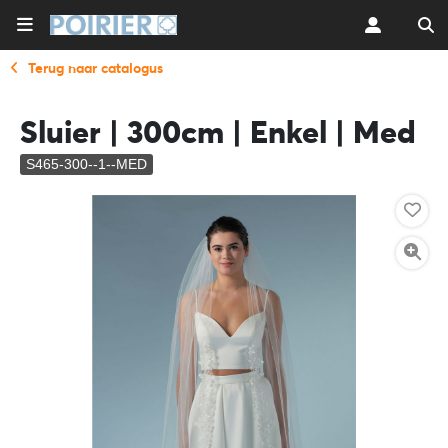
Terug naar catalogus
Sluier | 300cm | Enkel | Med
S465-300--1--MED