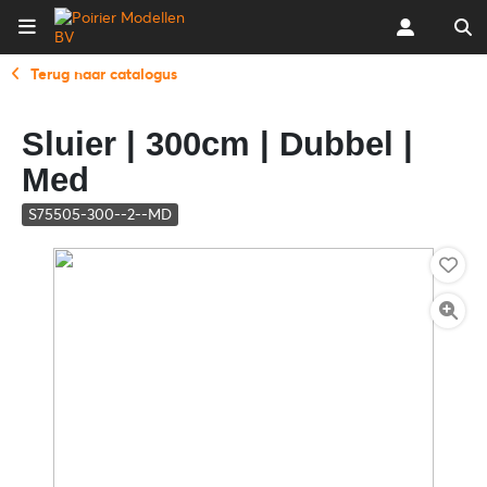
Terug naar catalogus
Sluier | 300cm | Dubbel |
Med
S75505-300--2--MD