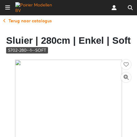
Terug naar catalogus
Sluier | 280cm | Enkel | Soft
S702-280--1--SOFT