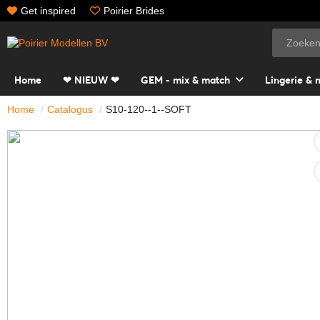
Get inspired
Poirier Brides
Home
❤ NIEUW ❤
GEM - mix & match
Lingerie & 
Home
Catalogus
S10-120--1--SOFT