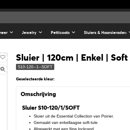
meer
Jewelry
Petticoats
Sluiers & Haarsieraden
Sluier | 120cm | Enkel | Soft
S10-120--1--SOFT
Geselecteerde kleur:
Omschrijving
Sluier S10-120/1/SOFT
Sluier uit de Essential Collection van Poirier.
Gemaakt van enkellaagse soft-tule.
Afgewerkt met een fijne lockrand.