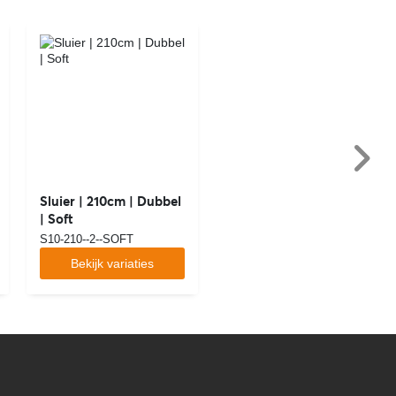
Sluier | 210cm | Dubbel
| Soft
S10-210--2--SOFT
Bekijk variaties