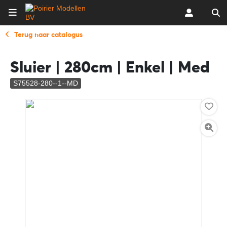
Terug naar catalogus
Sluier | 280cm | Enkel | Med
S75528-280--1--MD