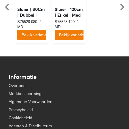
Sluier | 80Cm
Sluier | 120cm
| Dubbel |
| Enkel | Med
Med
S75528-080--2--
S75528-120--1--
MD
MD
Bekijk variaties
Bekijk variaties
Informatie
Over ons
Merkbescherming
Algemene Voorwaarden
Privacybeleid
Cookiebeleid
Agenten & Distributeurs