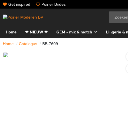
Get inspired
Poirier Brides
Home
❤ NIEUW ❤
GEM - mix & match
Lingerie & 
Home
Catalogus
BB-7609