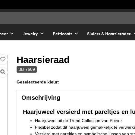
meer
Jewelry
Petticoats
Sluiers & Haarsieraden
Haarsieraad
BB-7609
Geselecteerde kleur:
Omschrijving
Haarjuweel versierd met pareltjes en lu
Haarjuweel uit de Trend Collection van Poirier.
Flexibel zodat dit haarjuweel gemakkelijk te verwerke
Versierd met pareltjes en symbolische lussen van st