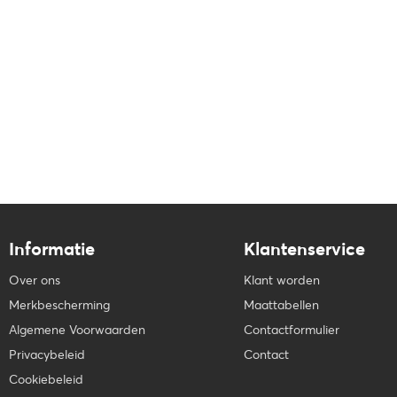
Informatie
Klantenservice
Over ons
Klant worden
Merkbescherming
Maattabellen
Algemene Voorwaarden
Contactformulier
Privacybeleid
Contact
Cookiebeleid