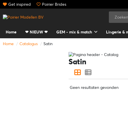
Get inspired
Poirier Brides
Home
❤ NIEUW ❤
GEM - mix & match
Lingerie & 
Home
Catalogus
Satin
Satin
Geen resultaten gevonden