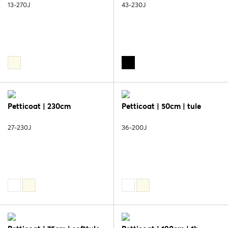
13-270J
43-230J
Petticoat | 230cm
Petticoat | 50cm | tule
27-230J
36-200J