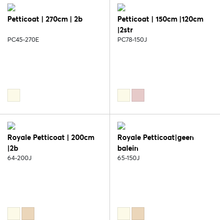
Petticoat | 270cm | 2b
Petticoat | 150cm |120cm
|2str
PC45-270E
PC78-150J
Royale Petticoat | 200cm
Royale Petticoat|geen
|2b
balein
64-200J
65-150J