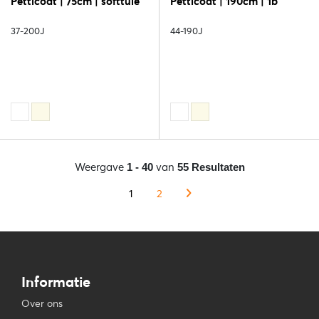
Petticoat | 75cm | softtule
Petticoat | 190cm | 1b
37-200J
44-190J
Weergave
van
1 - 40
55 Resultaten
1
2
Informatie
Over ons