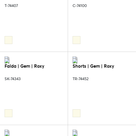
T-74407
C-74100
Falda | Gem | Roxy
Shorts | Gem | Roxy
SK-74343
TR-74452