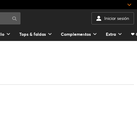
Iniciar sesión
llo
Tops & faldas
Complementos
Extra
❤ 