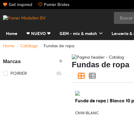
Get inspired
Poirier Brides
Home
❤ NUEVO ❤
GEM - mix & match
Lencería &
Home
Catálogo
Fundas de ropa
Marcas
Fundas de ropa
POIRIER
(5)
Funda de ropa | Blanco 10 p
CNW-BLANC