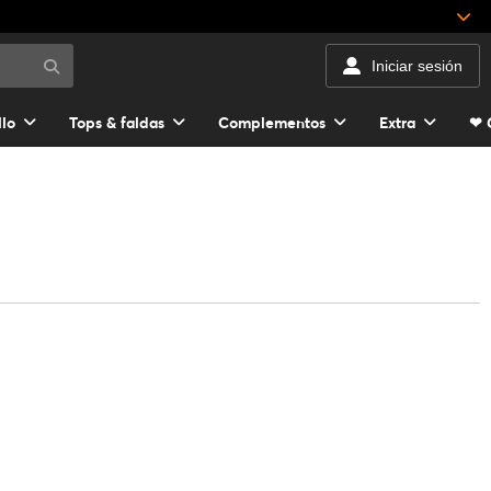
Iniciar sesión
llo
Tops & faldas
Complementos
Extra
❤ 