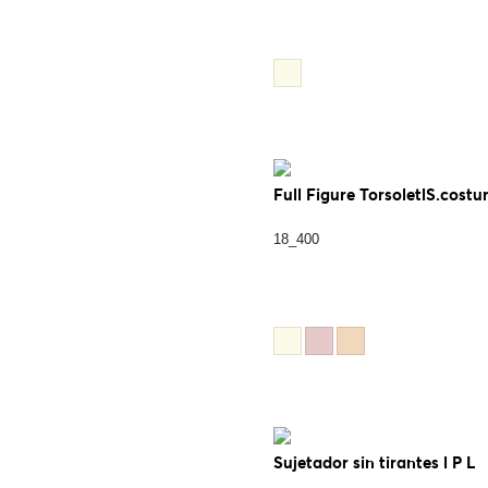
Full Figure TorsoletlS.costu
18_400
Sujetador sin tirantes l P L