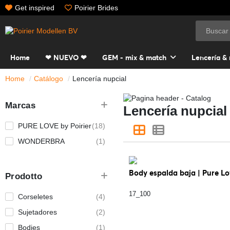
Get inspired
Poirier Brides
Home
❤ NUEVO ❤
GEM - mix & match
Lencería &
Home
Catálogo
Lencería nupcial
Marcas
Lencería nupcial
PURE LOVE by Poirier
(18)
WONDERBRA
(1)
Body espalda baja | Pure L
Prodotto
17_100
Corseletes
(4)
Sujetadores
(2)
Bodies
(1)