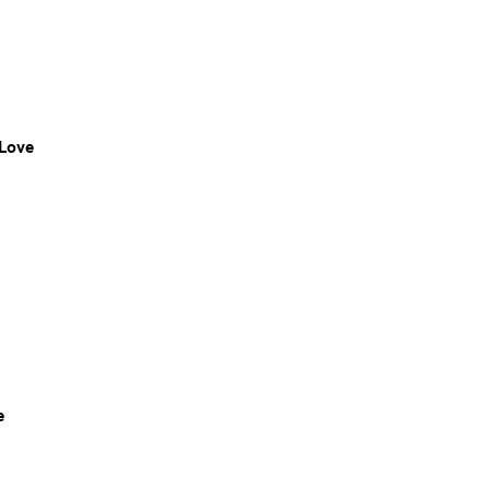
 Love
e