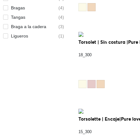
Bragas
(4)
Tangas
(4)
Braga a la cadera
(3)
Ligueros
(1)
Torsolet | Sin costura |Pure
18_300
Torsolette | Encaje|Pure lov
15_300