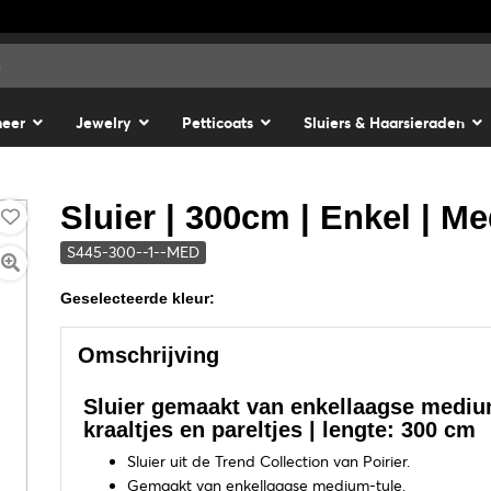
meer
Jewelry
Petticoats
Sluiers & Haarsieraden
Sluier | 300cm | Enkel | M
S445-300--1--MED
Geselecteerde kleur:
Omschrijving
Sluier gemaakt van enkellaagse mediu
kraaltjes en pareltjes | lengte: 300 cm
Sluier uit de Trend Collection van Poirier.
Gemaakt van enkellaagse medium-tule.