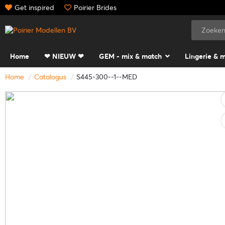
Get inspired
Poirier Brides
Home
❤ NIEUW ❤
GEM - mix & match
Lingerie & 
Home
Catalogus
S445-300--1--MED