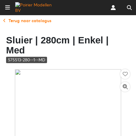
Terug naar catalogus
Sluier | 280cm | Enkel |
Med
S75513-280--1--MD