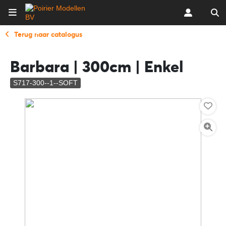
Terug naar catalogus
Barbara | 300cm | Enkel
S717-300--1--SOFT