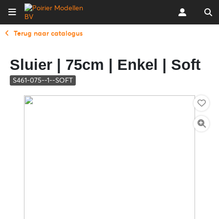
Terug naar catalogus
Sluier | 75cm | Enkel | Soft
S461-075--1--SOFT