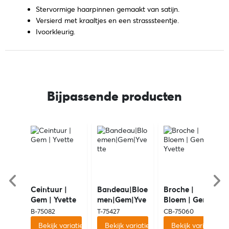
Stervormige haarpinnen gemaakt van satijn.
Versierd met kraaltjes en een strasssteentje.
Ivoorkleurig.
Bijpassende producten
Ceintuur |
Bandeau|Bloe
Broche |
Gem | Yvette
men|Gem|Yve
Bloem | Gem |
tte
Yvette
B-75082
T-75427
CB-75060
Bekijk variaties
Bekijk variaties
Bekijk variaties