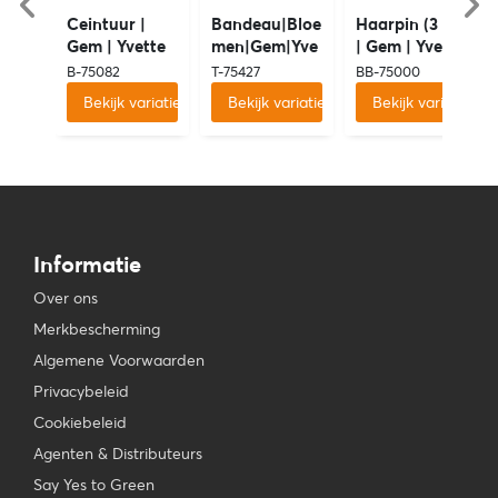
Ceintuur |
Bandeau|Bloe
Haarpin (3 st)
Gem | Yvette
men|Gem|Yve
| Gem | Yvette
tte
B-75082
T-75427
BB-75000
Bekijk variaties
Bekijk variaties
Bekijk variaties
Informatie
Over ons
Merkbescherming
Algemene Voorwaarden
Privacybeleid
Cookiebeleid
Agenten & Distributeurs
Say Yes to Green