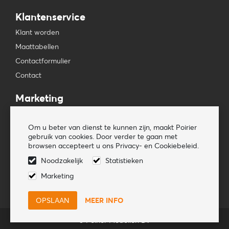
Klantenservice
Klant worden
Maattabellen
Contactformulier
Contact
Marketing
Beursagenda
Om u beter van dienst te kunnen zijn, maakt Poirier
Pers & Media
gebruik van cookies. Door verder te gaan met
Nieuwsbrieven
browsen accepteert u ons Privacy- en Cookiebeleid.
Noodzakelijk
Statistieken
Volg ons
Marketing
MEER INFO
© Poirier Modellen BV